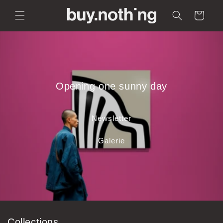
Direkt
zum
Warenkorb
Inhalt
Opening one sunny day
Newsletter
Galerie
Collections